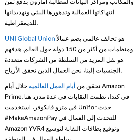
والمكاتب ومراكز البيانات لمطالبة أمازون بدفع ثمن
انتهاكاتها العمالية وتدهورها البيئي وتهديداتها
للديمقراطية.
هو تحالف عالمي يضم عمالاً
UNI Global Union
ومنظمات من أكثر من 150 دولة حول العالم. هدفهم
هو نقل المزيد من السلطة من الشركات متعددة
الجنسيات إلينا، نحن العمال الذين نحقق الأرباح.
تحقق من
أيام العمل العالمية
خلال أيام Amazon
Prime. في كندا، نظمت النقابات في عدة مدن. هنا
في مترو فانكوفر، استخدمت Unifor حدث
#MakeAmazonPay للتحدث إلى العمال في
Amazon YVR4 وتوقيع بطاقات النقابة لتوسيع
سلطة العمال في المنطقة.